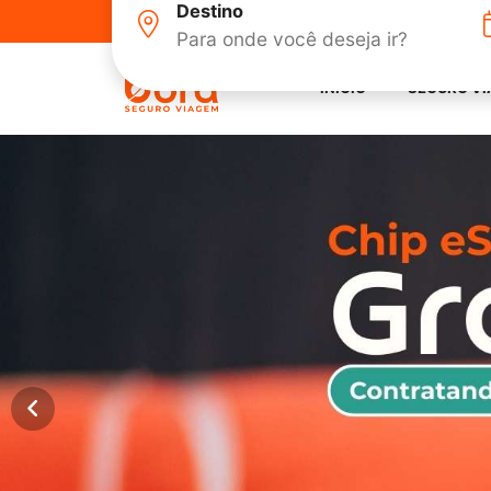
Destino
(41) 2109 - 6752 |
contato@borasegurovi
Bora Se
INÍCIO
SEGURO V