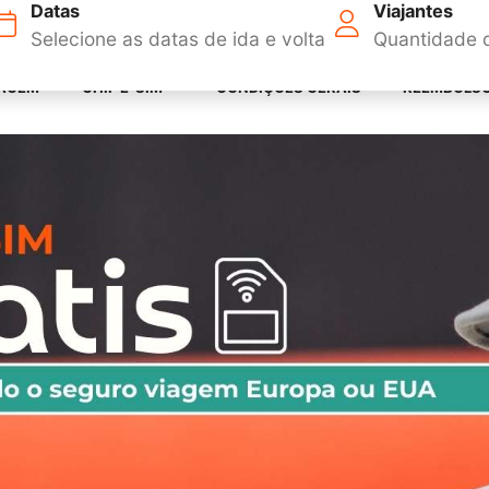
Datas
Viajantes
agem.com.br
guro Viage
IAGEM
CHIP E-SIM
CONDIÇÕES GERAIS
REEMBOLS