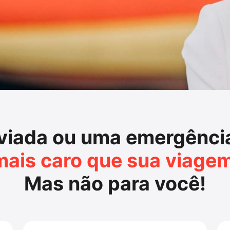
viada ou uma emergênc
mais caro que sua viagem 
Mas não para você!