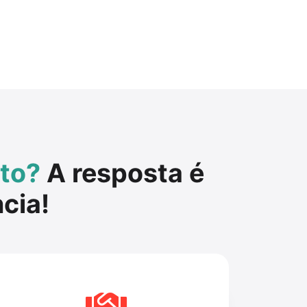
ato?
A resposta é
ncia!