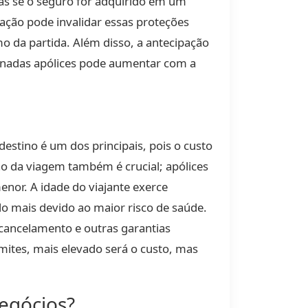
das se o seguro for adquirido em um
ção pode invalidar essas proteções
o da partida. Além disso, a antecipação
minadas apólices pode aumentar com a
estino é um dos principais, pois o custo
ção da viagem também é crucial; apólices
nor. A idade do viajante exerce
o mais devido ao maior risco de saúde.
 cancelamento e outras garantias
mites, mais elevado será o custo, mas
negócios?