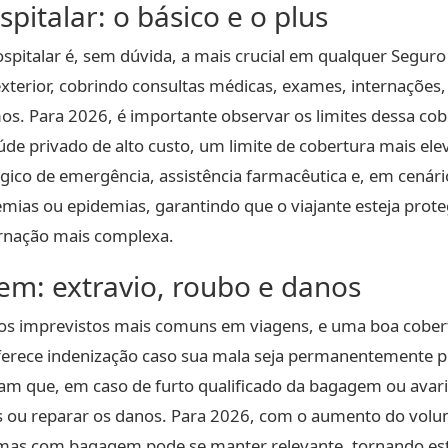
pitalar: o básico e o plus
spitalar é, sem dúvida, a mais crucial em qualquer Seguro
xterior, cobrindo consultas médicas, exames, internações,
mos. Para 2026, é importante observar os limites dessa co
 privado de alto custo, um limite de cobertura mais elevad
ico de emergência, assistência farmacêutica e, em cenár
ias ou epidemias, garantindo que o viajante esteja prote
ernação mais complexa.
m: extravio, roubo e danos
s imprevistos mais comuns em viagens, e uma boa cobert
erece indenização caso sua mala seja permanentemente p
m que, em caso de furto qualificado da bagagem ou avarias
 ou reparar os danos. Para 2026, com o aumento do volu
lemas com bagagem pode se manter relevante, tornando e