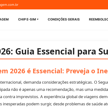
agem.com.br
guro Viage
IAGEM
CHIP E-SIM
CONDIÇÕES GERAIS
REEMBOLS
6: Guia Essencial para S
m 2026 é Essencial: Preveja o In
 internacional, demanda considerações estratégicas. O S
ntecipada não é apenas uma recomendação, mas uma medid
ida contra imprevistos. A experiência global de viagens 
s inesperadas podem surgir, desde problemas de saúde até 