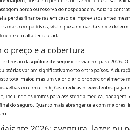
de viagem
, possuem períodos de carência ou só são váli
ssagem aérea ou reserva de hospedagem. Adiar a contrata
vel a perdas financeiras em caso de imprevistos antes mesm
eços mais competitivos, visto que a demanda sobre deter
almente em alta temporada.
 o preço e a cobertura
 a extensão da
apólice de seguro
de viagem para 2026. O d
egulatórias variam significativamente entre países. A dura
to total maior, mas um valor diário proporcionalmente me
ais velhas ou com condições médicas preexistentes pagand
do, incluindo os limites para assistência médica, bagagem,
 final do seguro. Quanto mais abrangente e com maiores li
gem.
 viajante 2026: aventura, lazer ou 