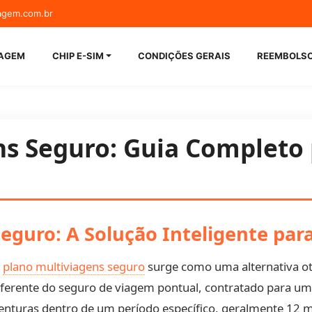
agem.com.br
guro Viage
IAGEM
CHIP E-SIM
CONDIÇÕES GERAIS
REEMBOLS
ns Seguro: Guia Completo 
eguro: A Solução Inteligente par
o
plano multiviagens seguro
surge como uma alternativa ot
iferente do seguro de viagem pontual, contratado para uma
venturas dentro de um período específico, geralmente 12 