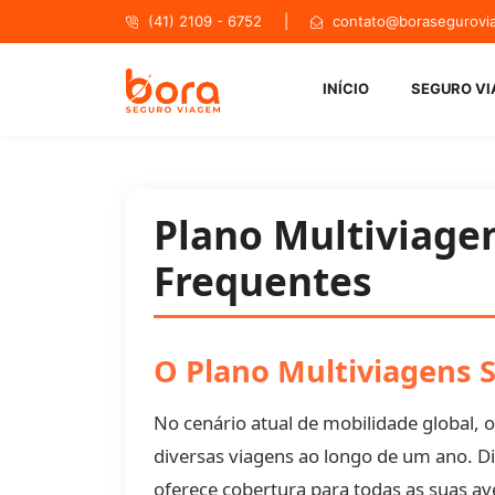
(41) 2109 - 6752 |
contato@borasegurovi
Bora Se
INÍCIO
SEGURO V
Plano Multiviage
Frequentes
O Plano Multiviagens S
No cenário atual de mobilidade global, 
diversas viagens ao longo de um ano. D
oferece cobertura para todas as suas a