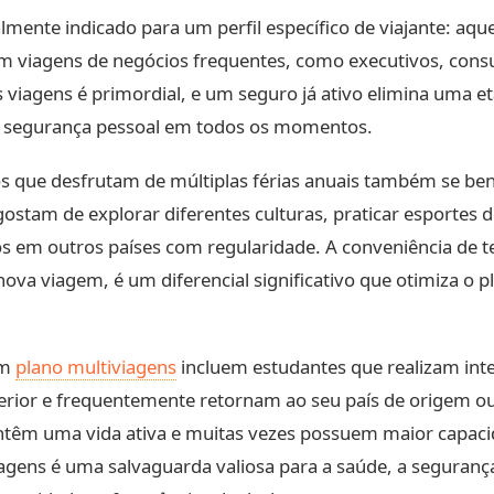
mente indicado para um perfil específico de viajante: aqu
izam viagens de negócios frequentes, como executivos, cons
as viagens é primordial, e um seguro já ativo elimina uma 
e segurança pessoal em todos os momentos.
uos que desfrutam de múltiplas férias anuais também se b
stam de explorar diferentes culturas, praticar esportes 
igos em outros países com regularidade. A conveniência de 
ova viagem, é um diferencial significativo que otimiza o p
um
plano multiviagens
incluem estudantes que realizam inte
ior e frequentemente retornam ao seu país de origem ou v
têm uma vida ativa e muitas vezes possuem maior capacid
agens é uma salvaguarda valiosa para a saúde, a segurança