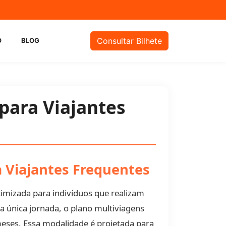
m
Consultar Bilhete
O
BLOG
para Viajantes
a Viajantes Frequentes
imizada para indivíduos que realizam
 única jornada, o plano multiviagens
meses. Essa modalidade é projetada para