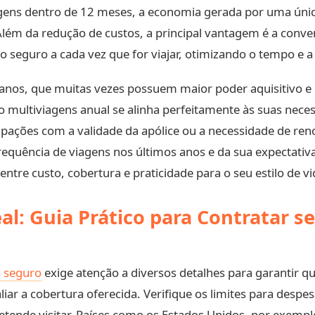
viagens dentro de 12 meses, a economia gerada por uma ún
Além da redução de custos, a principal vantagem é a conve
 seguro a cada vez que for viajar, otimizando o tempo e a
70 anos, que muitas vezes possuem maior poder aquisitivo e
 multiviagens anual se alinha perfeitamente às suas nece
upações com a validade da apólice ou a necessidade de ren
frequência de viagens nos últimos anos e da sua expectat
ntre custo, cobertura e praticidade para o seu estilo de vi
al: Guia Prático para Contratar s
s seguro
exige atenção a diversos detalhes para garantir q
aliar a cobertura oferecida. Verifique os limites para desp
etende visitar. Países como os Estados Unidos, por exemp