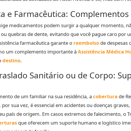
ca e Farmacêutica: Complementos 
xige medicamentos podem surgir a qualquer momento, não
ou quebras de dente, evitando que você pague caro por u
sistência farmacêutica garante o
reembolso
de despesas 
mo um complemento importante à
Assistência Médica Ho
o
destino
.
raslado Sanitário ou de Corpo: Su
mento de um familiar na sua residência, a
cobertura
de Re
, por sua vez, é essencial em acidentes ou doenças grave
eu país de origem. Em casos extremos de falecimento, o T
erturas
que oferecem um suporte humano e logístico i