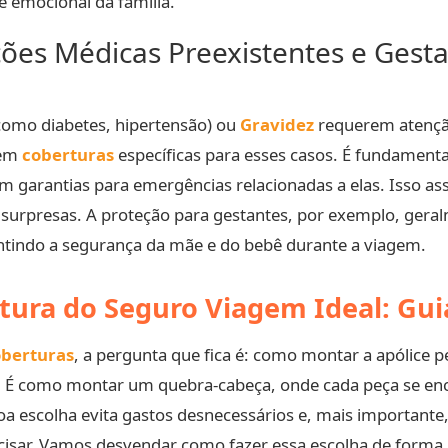
 e emocional da família.
ões Médicas Preexistentes e Gest
como diabetes, hipertensão) ou
Gravidez
requerem atençã
uem
coberturas
específicas para esses casos. É fundamenta
m garantias para emergências relacionadas a elas. Isso a
urpresas. A proteção para gestantes, por exemplo, geralm
ntindo a segurança da mãe e do bebê durante a viagem.
tura do Seguro Viagem Ideal: Gui
oberturas
, a pergunta que fica é: como montar a apólice p
s! É como montar um quebra-cabeça, onde cada peça se encai
a escolha evita gastos desnecessários e, mais importante
sar. Vamos desvendar como fazer essa escolha de forma i