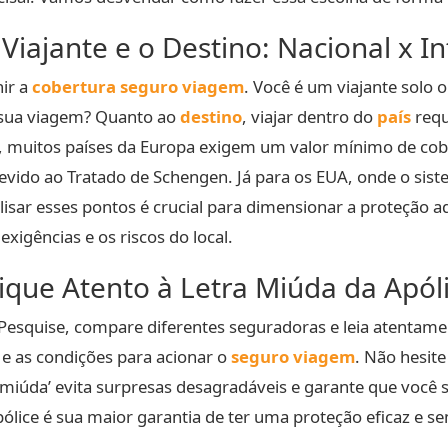
 Viajante e o Destino: Nacional x I
nir a
cobertura seguro viagem
. Você é um viajante solo 
a sua viagem? Quanto ao
destino
, viajar dentro do
país
requ
, muitos países da Europa exigem um valor mínimo de co
devido ao Tratado de Schengen. Já para os EUA, onde o sist
isar esses pontos é crucial para dimensionar a proteção
xigências e os riscos do local.
que Atento à Letra Miúda da Apól
Pesquise, compare diferentes seguradoras e leia atentam
s e as condições para acionar o
seguro viagem
. Não hesit
a miúda’ evita surpresas desagradáveis e garante que você
pólice é sua maior garantia de ter uma proteção eficaz e 