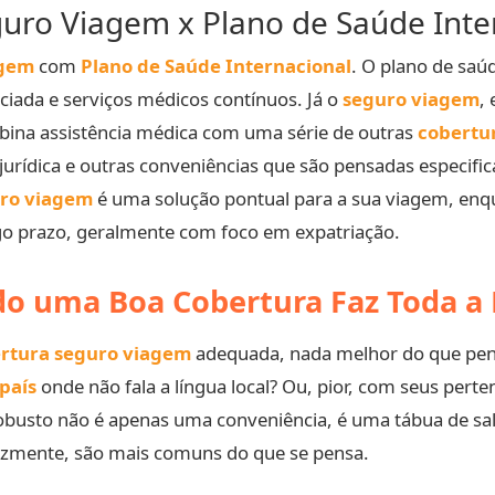
eguro Viagem x Plano de Saúde Inte
agem
com
Plano de Saúde Internacional
. O plano de saú
iada e serviços médicos contínuos. Já o
seguro viagem
,
mbina assistência médica com uma série de outras
cobertu
a jurídica e outras conveniências que são pensadas especi
ro viagem
é uma solução pontual para a sua viagem, enqu
go prazo, geralmente com foco em expatriação.
do uma Boa Cobertura Faz Toda a 
rtura seguro viagem
adequada, nada melhor do que pensa
país
onde não fala a língua local? Ou, pior, com seus per
busto não é apenas uma conveniência, é uma tábua de sa
lizmente, são mais comuns do que se pensa.