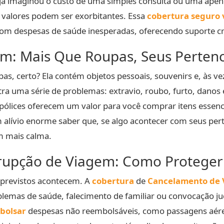
já imaginou o custo de uma simples consulta ou uma apen
s valores podem ser exorbitantes. Essa
cobertura seguro
 despesas de saúde inesperadas, oferecendo suporte cru
m: Mais Que Roupas, Seus Pertenc
s, certo? Ela contém objetos pessoais, souvenirs e, às v
tra uma série de problemas: extravio, roubo, furto, danos
apólices oferecem um valor para você comprar itens essenc
alívio enorme saber que, se algo acontecer com seus pert
m mais calma.
rupção de Viagem: Como Proteger
mprevistos acontecem. A
cobertura
de
Cancelamento de
lemas de saúde, falecimento de familiar ou convocação judi
bolsar
despesas não reembolsáveis, como passagens aéreas