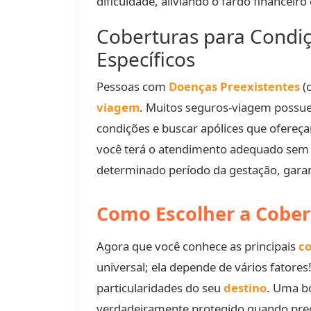
dificuldade, aliviando o fardo financeiro
Coberturas para Condiç
Específicos
Pessoas com
Doenças Preexistentes
(
viagem
. Muitos seguros-viagem poss
condições e buscar apólices que ofereça
você terá o atendimento adequado sem s
determinado período da gestação, gara
Como Escolher a Cober
Agora que você conhece as principais
c
universal; ela depende de vários fatore
particularidades do seu
destino
. Uma bo
verdadeiramente protegido quando preci