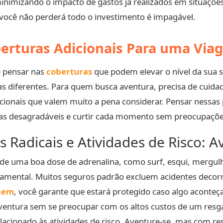
minimizando o impacto de gastos já realizados em situaç
e você não perderá todo o investimento é impagável.
berturas Adicionais Para uma Vi
de pensar nas
coberturas
que podem elevar o nível da sua s
as diferentes. Para quem busca aventura, precisa de cuida
cionais que valem muito a pena considerar. Pensar nessas 
sas desagradáveis e curtir cada momento sem preocupaçõe
s Radicais e Atividades de Risco:
 uma boa dose de adrenalina, como surf, esqui, mergulho o
amental. Muitos seguros padrão excluem acidentes decorr
gem
, você garante que estará protegido caso algo aconteça
aventura sem se preocupar com os altos custos de um res
lacionado às atividades de risco. Aventure-se, mas com re