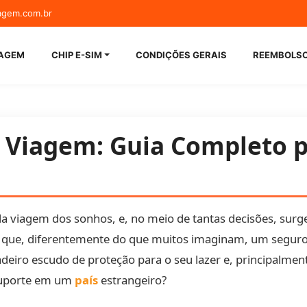
agem.com.br
guro Viage
IAGEM
CHIP E-SIM
CONDIÇÕES GERAIS
REEMBOLS
 Viagem: Guia Completo p
a viagem dos sonhos, e, no meio de tantas decisões, surge
é que, diferentemente do que muitos imaginam, um seguro
eiro escudo de proteção para o seu lazer e, principalmente
 suporte em um
país
estrangeiro?