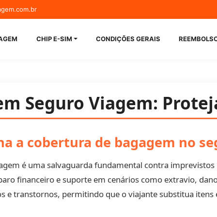
agem.com.br
guro Viage
IAGEM
CHIP E-SIM
CONDIÇÕES GERAIS
REEMBOLS
m Seguro Viagem: Proteja
na a cobertura de bagagem no s
agem é uma salvaguarda fundamental contra imprevistos 
aro financeiro e suporte em cenários como extravio, dano,
s e transtornos, permitindo que o viajante substitua itens 