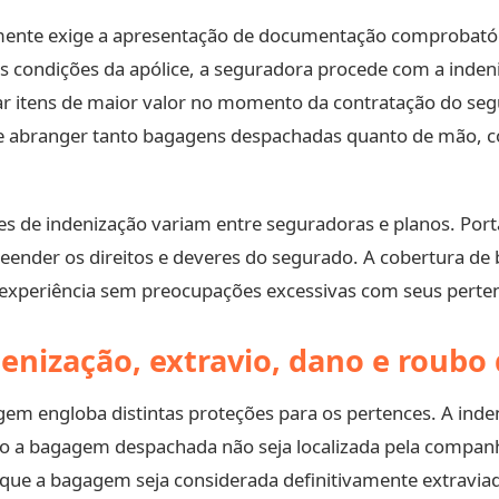
nte exige a apresentação de documentação comprobatóri
s condições da apólice, a seguradora procede com a indeni
arar itens de maior valor no momento da contratação do seg
e abranger tanto bagagens despachadas quanto de mão, co
s de indenização variam entre seguradoras e planos. Porta
reender os direitos e deveres do segurado. A cobertura d
a experiência sem preocupações excessivas com seus perte
denização, extravio, dano e roub
m engloba distintas proteções para os pertences. A inden
o a bagagem despachada não seja localizada pela companh
que a bagagem seja considerada definitivamente extravia